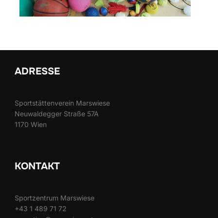
ADRESSE
Sportstättenverein Marswiese
Neuwaldegger Straße 57A
1170 Wien
KONTAKT
Sportzentrum Marswiese
+43 1 489 71 72