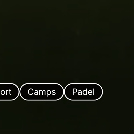
ort
Camps
Padel