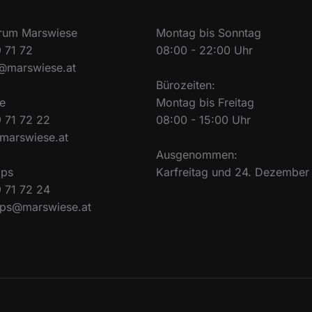
trum Marswiese
Montag bis Sonntag
 71 72
08:00 - 22:00 Uhr
@marswiese.at
Bürozeiten:
le
Montag bis Freitag
 71 72 22
08:00 - 15:00 Uhr
marswiese.at
Ausgenommen:
mps
Karfreitag und 24. Dezember
 71 72 24
mps@marswiese.at