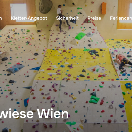
n
Kletter-Angebot
Sicherheit
Preise
Ferienca
swiese Wien