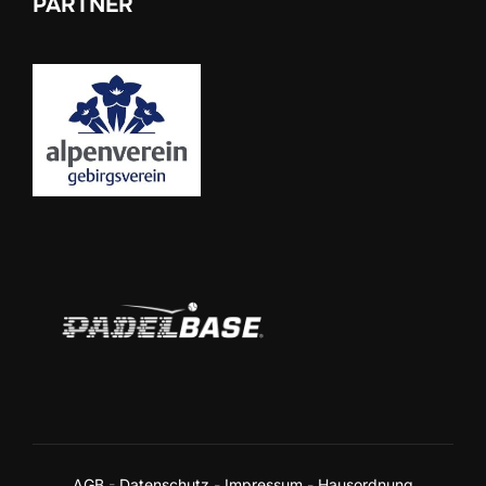
PARTNER
AGB
-
Datenschutz
-
Impressum
-
Hausordnung