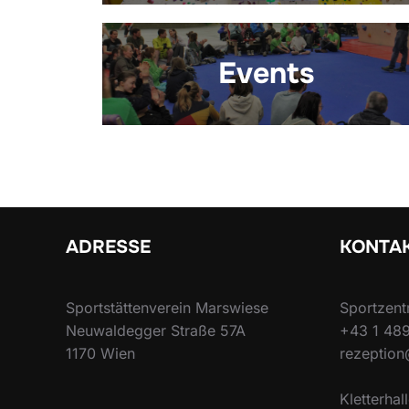
Events
ADRESSE
KONTA
Sportstättenverein Marswiese
Sportzen
Neuwaldegger Straße 57A
+43 1 489
1170 Wien
rezeption
Kletterhal