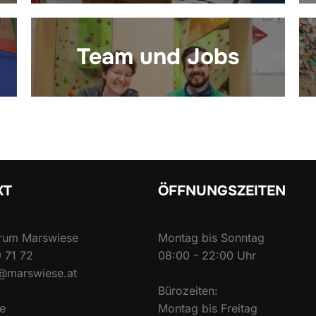
Team und Jobs
KT
ÖFFNUNGSZEITEN
trum Marswiese
Montag bis Sonntag
 71 72
08:00 - 22:00 Uhr
@marswiese.at
Bürozeiten:
le
Montag bis Freitag