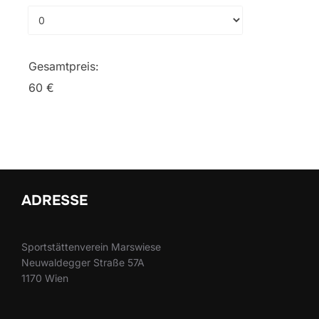
Gesamtpreis:
60 €
ADRESSE
Sportstättenverein Marswiese
Neuwaldegger Straße 57A
1170 Wien